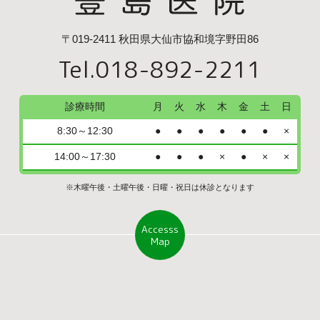
〒019-2411 秋田県大仙市協和境字野田86
Tel.018-892-2211
診療時間
月
火
水
木
金
土
日
8:30～12:30
●
●
●
●
●
●
×
14:00～17:30
●
●
●
×
●
×
×
※木曜午後・土曜午後・日曜・祝日は休診となります
Accesss
Map