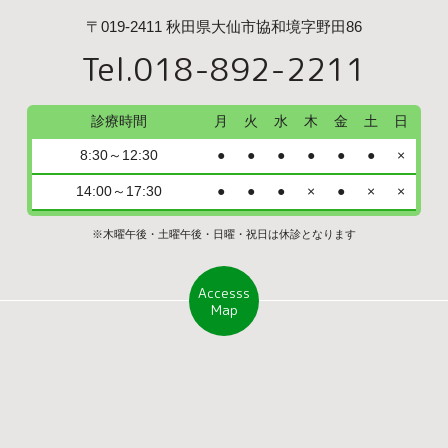
〒019-2411 秋田県大仙市協和境字野田86
Tel.018-892-2211
診療時間
月
火
水
木
金
土
日
8:30～12:30
●
●
●
●
●
●
×
14:00～17:30
●
●
●
×
●
×
×
※木曜午後・土曜午後・日曜・祝日は休診となります
Accesss
Map