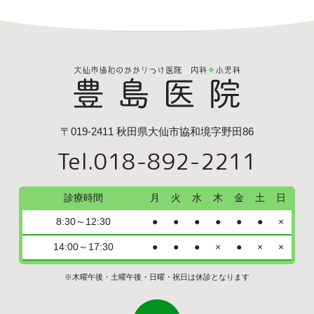
〒019-2411 秋田県大仙市協和境字野田86
Tel.018-892-2211
診療時間
月
火
水
木
金
土
日
8:30～12:30
●
●
●
●
●
●
×
14:00～17:30
●
●
●
×
●
×
×
※木曜午後・土曜午後・日曜・祝日は休診となります