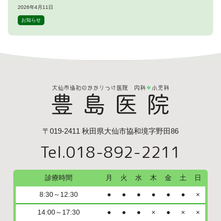
2026年4月11日
お知らせ
〒019-2411 秋田県大仙市協和境字野田86
Tel.018-892-2211
診療時間
月
火
水
木
金
土
日
8:30～12:30
●
●
●
●
●
●
×
14:00～17:30
●
●
●
×
●
×
×