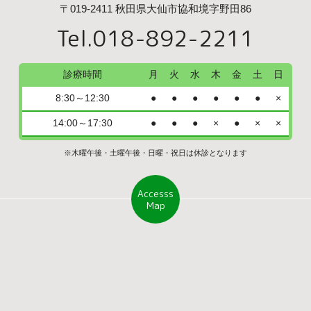
〒019-2411 秋田県大仙市協和境字野田86
Tel.018-892-2211
診療時間
月
火
水
木
金
土
日
8:30～12:30
●
●
●
●
●
●
×
14:00～17:30
●
●
●
×
●
×
×
※木曜午後・土曜午後・日曜・祝日は休診となります
Accesss
Map