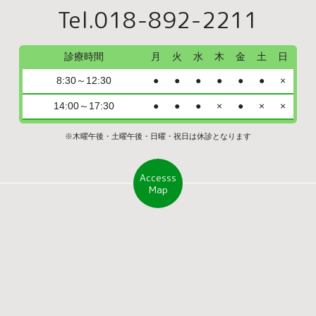
Tel.018-892-2211
診療時間
月
火
水
木
金
土
日
8:30～12:30
●
●
●
●
●
●
×
14:00～17:30
●
●
●
×
●
×
×
※木曜午後・土曜午後・日曜・祝日は休診となります
Accesss
Map